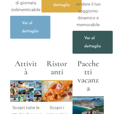
di giornata
rendere il tuo
dettaglio
indimenticabile
soggiorno
dinamico e
Vai al
memorabile
dettaglio
Vai al
dettaglio
Attivit
Ristor
Pacche
à
anti
tti
vacanz
a
Scopri tutte le
Scopri i