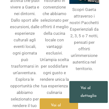
attività che puoi
ristoranti in
vivere a Gaeta e
convenzione
Scopri Gaeta
nei dintorni.
che abbiamo
attraverso i
Dallo sport alle
selezionato per
nostri Pacchetti
escursioni, dalle
offrirti il meglio
Esperienziali da
esperienze
della cucina
2, 3, 5 o 7 notti,
culturali agli
locale con
pensati per
eventi locali,
vantaggi
offrirti
ogni giornata
esclusivi.
un’immersione
può
Un’ampia scelta
autentica nel
trasformarsi in
per soddisfare
territorio.
un’avventura.
ogni gusto e
Esplora le
rendere unica la
opportunità che
tua esperienza
Vai al
abbiamo
culinaria
dettaglio
selezionato per
rendere il tuo
Vai al