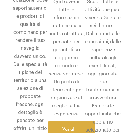
colazione, dove
Qui troverai
Scopri tutte le
sapori autentici
tutte le
attività che puoi
e prodotti di
informazioni
vivere a Gaeta e
qualità si
pratiche sulla
nei dintorni.
combinano per
nostra struttura,
Dallo sport alle
rendere il tuo
pensate per
escursioni, dalle
risveglio
garantirti un
esperienze
davvero unico.
soggiorno
culturali agli
Dalle specialità
comodo e
eventi locali,
tipiche del
senza sorprese.
ogni giornata
territorio a una
Un punto di
può
selezione di
riferimento per
trasformarsi in
proposte
organizzare al
un’avventura.
fresche, ogni
meglio la tua
Esplora le
dettaglio è
esperienza
opportunità che
pensato per
abbiamo
offrirti un inizio
selezionato per
Vai al