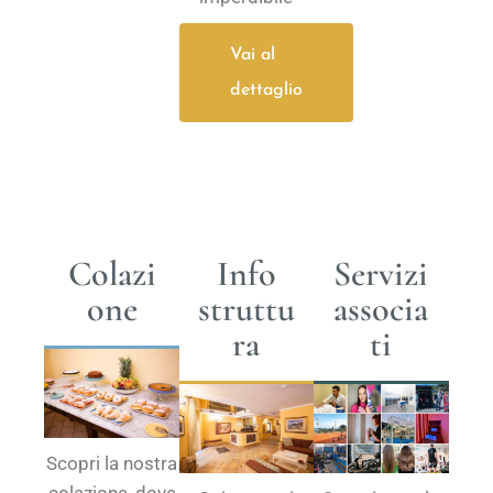
Vai al
dettaglio
Colazi
Info
Servizi
one
struttu
associa
ra
ti
Scopri la nostra