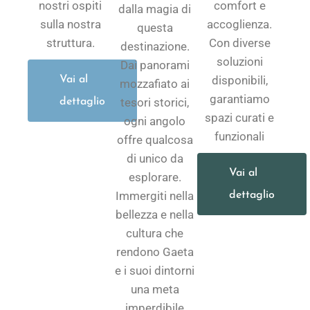
nostri ospiti
comfort e
dalla magia di
sulla nostra
accoglienza.
questa
struttura.
Con diverse
destinazione.
soluzioni
Dai panorami
disponibili,
Vai al
mozzafiato ai
garantiamo
tesori storici,
dettaglio
spazi curati e
ogni angolo
funzionali
offre qualcosa
di unico da
Vai al
esplorare.
Immergiti nella
dettaglio
bellezza e nella
cultura che
rendono Gaeta
e i suoi dintorni
una meta
imperdibile