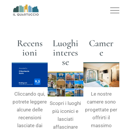
Recens
Luoghi
Camer
ioni
interes
e
se
Cliccando qui,
Le nostre
potrete leggere
camere sono
Scopri i luoghi
alcune delle
progettate per
più iconici e
recensioni
offrirti il
lasciati
lasciate dai
massimo
affascinare