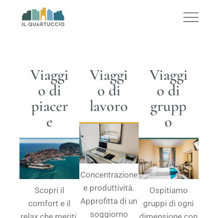
Viaggi
Viaggi
Viaggi
o di
o di
o di
piacer
lavoro
grupp
e
o
Concentrazione
e produttività.
Scopri il
Ospitiamo
Approfitta di un
comfort e il
gruppi di ogni
soggiorno
relax che meriti.
dimensione con