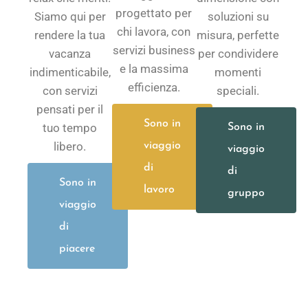
progettato per
Siamo qui per
soluzioni su
chi lavora, con
rendere la tua
misura, perfette
servizi business
vacanza
per condividere
e la massima
indimenticabile,
momenti
efficienza.
con servizi
speciali.
pensati per il
Sono in
tuo tempo
Sono in
libero.
viaggio
viaggio
di
di
Sono in
lavoro
gruppo
viaggio
di
piacere