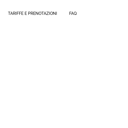
I PIACERE
TARIFFE E PRENOTAZIONI
FAQ
I LAVORO
DI GRUPPO
I PIACERE
I LAVORO
DI GRUPPO